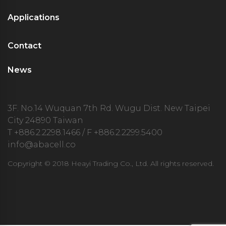
Applications
Contact
News
3F. No.14 Wuquan 7th Rd. Wugu Dist. New Taipei
City 24890 Taiwan
T
+886.2.2298.1466
/ F +886.2.2299.5400
info@abacell.co
Copyright © 2018 Heayi Trading Co., Ltd. All rights reserved.