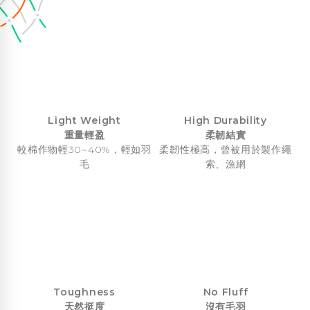
Light Weight
High Durability
重量輕盈
柔韌結實
較棉作物輕30~40%，輕如羽
柔韌性極高，曾被用於製作繩
毛
索、漁網
Toughness
No Fluff
天然挺度
沒有毛羽